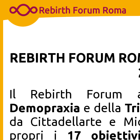
REBIRTH FORUM R
Il Rebirth Forum a
Demopraxia
e della
Tr
da Cittadellarte e Mi
propri i
17 obiettiv