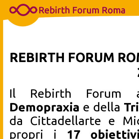
REBIRTH FORUM R
Il Rebirth Forum a
Demopraxia
e della
Tr
da Cittadellarte e Mi
propri i
17 obiettiv