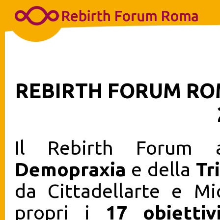
REBIRTH FORUM R
Il Rebirth Forum a
Demopraxia
e della
Tr
da Cittadellarte e Mi
propri i
17 obiettiv