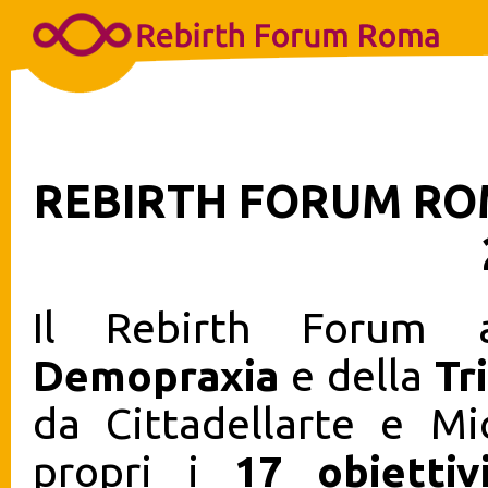
REBIRTH FORUM R
Il Rebirth Forum a
Demopraxia
e della
Tr
da Cittadellarte e Mi
propri i
17 obiettiv